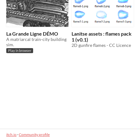
La Grande Ligne DÉMO
Lanitse assets : flames pack
A matriarcal train-city building
1 (v0.1)
sim.
2D gunfire flames - CC Licence
Play in browser
itch.io
·
Community profile